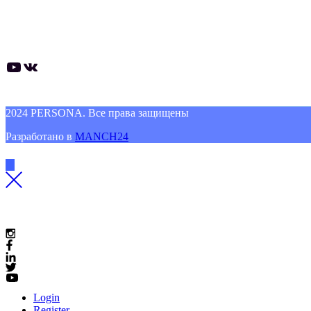
Психологам
Полезные материалы
Подарочные сертификаты
YouTube
ВКонтакте
2024 PERSONA. Все права защищены
Разработано в
MANCH24
Login
Register